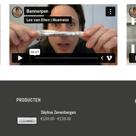
PRODUCTEN
Skyline Zevenbergen
Prijsklasse:
€
109.00
-
€
139.00
€109.00
tot