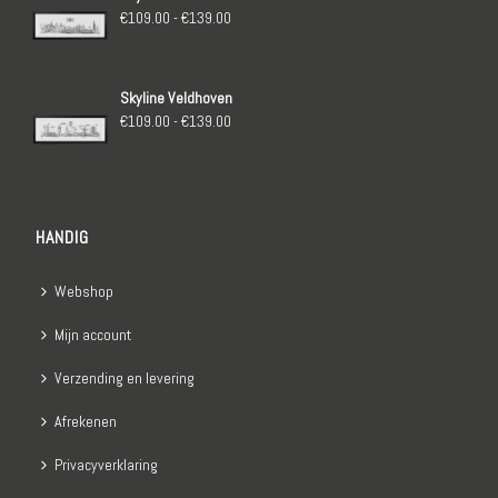
€139.00
Prijsklasse:
€
109.00
-
€
139.00
€109.00
tot
Skyline Veldhoven
€139.00
Prijsklasse:
€
109.00
-
€
139.00
€109.00
tot
€139.00
HANDIG
Webshop
Mijn account
Verzending en levering
Afrekenen
Privacyverklaring