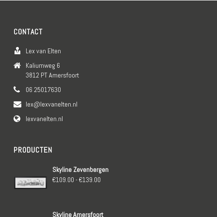
CONTACT
Lex van Elten
Kaliumweg 6
3812 PT Amersfoort
06 25017630
lex@lexvanelten.nl
lexvanelten.nl
PRODUCTEN
Skyline Zevenbergen
Prijsklasse:
€
109.00
-
€
139.00
€109.00
tot
Skyline Amersfoort