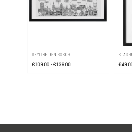
SKYLINE DEN BOSCH
STADH
Prijsklasse:
€
109.00
-
€
139.00
€
49.0
€109.00
tot
€139.00