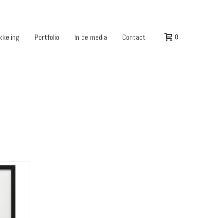
kkeling
Portfolio
In de media
Contact
0