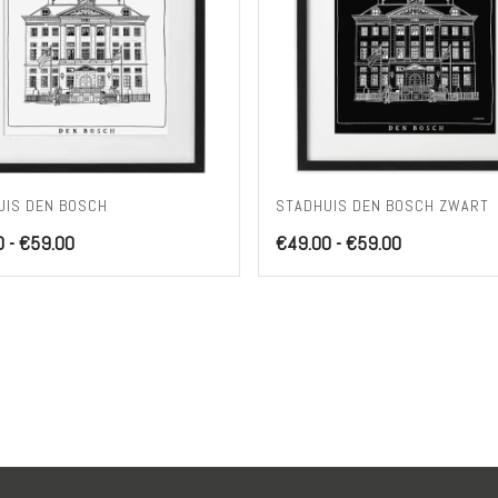
UIS DEN BOSCH
STADHUIS DEN BOSCH ZWART
Prijsklasse:
Prijsklasse:
0
-
€
59.00
€
49.00
-
€
59.00
€49.00
€49.00
tot
tot
€59.00
€59.00