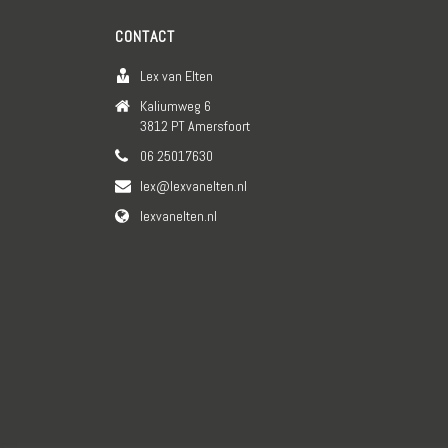
CONTACT
Lex van Elten
Kaliumweg 6
3812 PT Amersfoort
06 25017630
lex@lexvanelten.nl
lexvanelten.nl