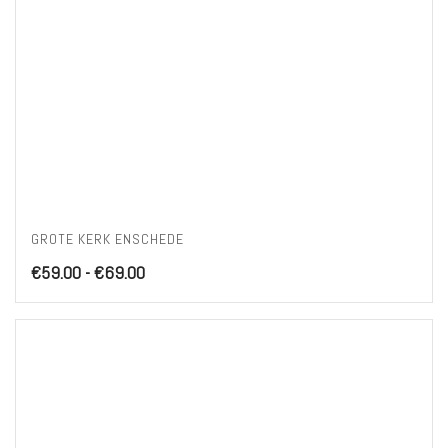
GROTE KERK ENSCHEDE
Prijsklasse:
€
59.00
-
€
69.00
€59.00
tot
€69.00