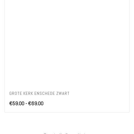
GROTE KERK ENSCHEDE ZWART
Prijsklasse:
€
59.00
-
€
69.00
€59.00
tot
€69.00