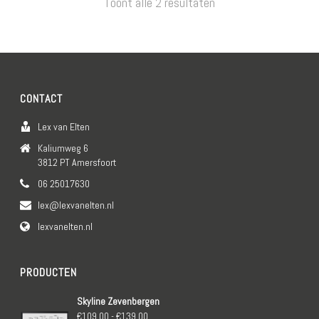
Toont alle 2 resultaten
CONTACT
Lex van Elten
Kaliumweg 6
3812 PT Amersfoort
06 25017630
lex@lexvanelten.nl
lexvanelten.nl
PRODUCTEN
Skyline Zevenbergen
Prijsklasse:
€
109.00
-
€
139.00