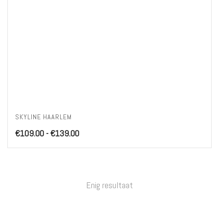
SKYLINE HAARLEM
Prijsklasse:
€
109.00
-
€
139.00
€109.00
tot
€139.00
Enig resultaat