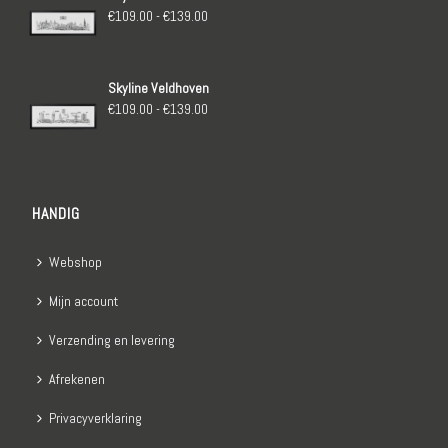
€139.00
Prijsklasse:
€
109.00
-
€
139.00
€109.00
tot
Skyline Veldhoven
€139.00
Prijsklasse:
€
109.00
-
€
139.00
€109.00
tot
€139.00
HANDIG
Webshop
Mijn account
Verzending en levering
Afrekenen
Privacyverklaring