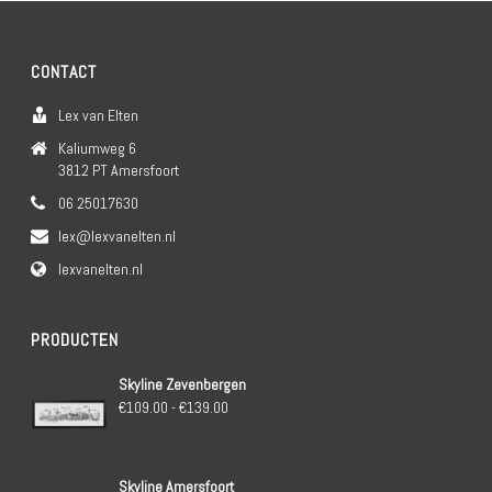
CONTACT
Lex van Elten
Kaliumweg 6
3812 PT Amersfoort
06 25017630
lex@lexvanelten.nl
lexvanelten.nl
PRODUCTEN
Skyline Zevenbergen
Prijsklasse:
€
109.00
-
€
139.00
€109.00
tot
Skyline Amersfoort