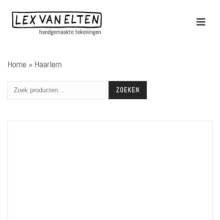
Home
»
Haarlem
ZOEKEN