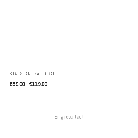
STADSHART KALLIGRAFIE
Prijsklasse:
€
59.00
-
€
119.00
€59.00
tot
€119.00
Enig resultaat