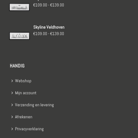
€139.00
Prijsklasse:
€
109.00
-
€
139.00
€109.00
tot
Skyline Veldhoven
€139.00
Prijsklasse:
€
109.00
-
€
139.00
€109.00
tot
€139.00
HANDIG
Webshop
Mijn account
Verzending en levering
Afrekenen
Privacyverklaring