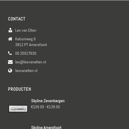
CONTACT
Lex van Elten
Kaliumweg 6
3812 PT Amersfoort
06 25017630
lex@lexvanelten.nl
lexvanelten.nl
PRODUCTEN
Skyline Zevenbergen
Prijsklasse:
€
109.00
-
€
139.00
€109.00
tot
Skyline Amersfoort