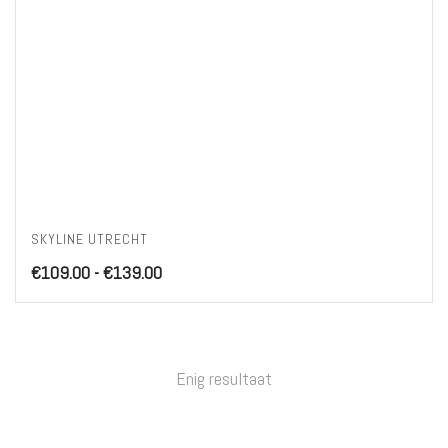
SKYLINE UTRECHT
Prijsklasse:
€
109.00
-
€
139.00
€109.00
tot
€139.00
Enig resultaat