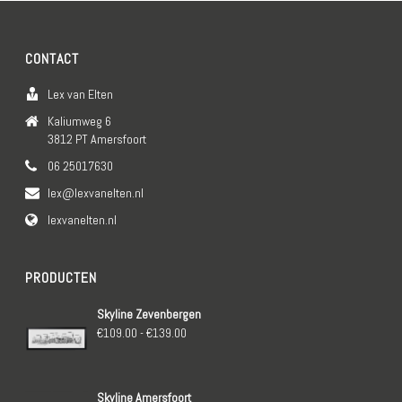
CONTACT
Lex van Elten
Kaliumweg 6
3812 PT Amersfoort
06 25017630
lex@lexvanelten.nl
lexvanelten.nl
PRODUCTEN
Skyline Zevenbergen
Prijsklasse:
€
109.00
-
€
139.00
€109.00
tot
Skyline Amersfoort