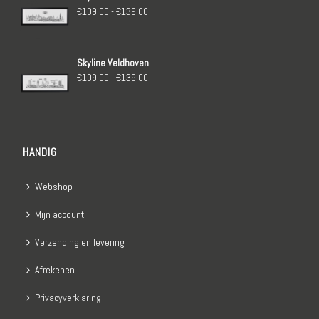
€139.00
Prijsklasse:
€
109.00
-
€
139.00
€109.00
tot
Skyline Veldhoven
€139.00
Prijsklasse:
€
109.00
-
€
139.00
€109.00
tot
€139.00
HANDIG
Webshop
Mijn account
Verzending en levering
Afrekenen
Privacyverklaring