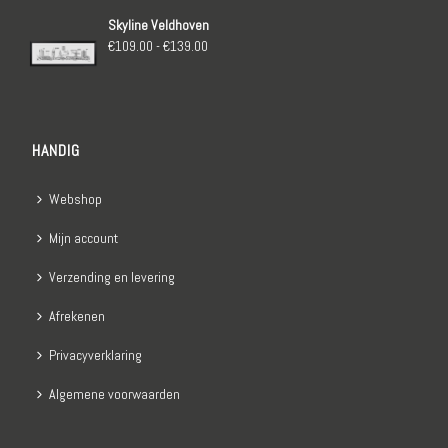
tot
Skyline Veldhoven
€139.00
Prijsklasse:
€
109.00
-
€
139.00
€109.00
tot
€139.00
HANDIG
Webshop
Mijn account
Verzending en levering
Afrekenen
Privacyverklaring
Algemene voorwaarden