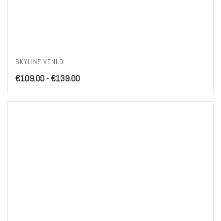
SKYLINE VENLO
Prijsklasse:
€
109.00
-
€
139.00
€109.00
tot
€139.00