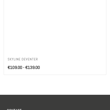
SKYLINE DEVENTER
Prijsklasse:
€
109.00
-
€
139.00
€109.00
tot
€139.00