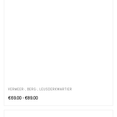
VERMEER-, BERG-, LEUSDERKWARTIER
Prijsklasse:
€
69.00
-
€
89.00
€69.00
tot