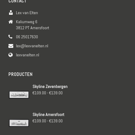
CONTACT
Lex van Elten
Kaliumweg 6
3812 PT Amersfoort
06 25017630
lex@lexvanelten.nl
lexvanelten.nl
PRODUCTEN
Skyline Zevenbergen
Prijsklasse:
€
109.00
-
€
139.00
€109.00
tot
Skyline Amersfoort
€139.00
Prijsklasse:
€
109.00
-
€
139.00
€109.00