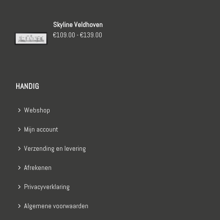
€109.00
tot
Skyline Veldhoven
€139.00
Prijsklasse:
€
109.00
-
€
139.00
€109.00
tot
€139.00
HANDIG
Webshop
Mijn account
Verzending en levering
Afrekenen
Privacyverklaring
Algemene voorwaarden