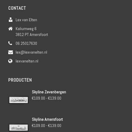
CONTACT
Lex van Elten
Kaliumweg 6
3812 PT Amersfoort
06 25017630
lex@lexvanelten.nl
lexvanelten.nl
PRODUCTEN
Skyline Zevenbergen
Prijsklasse:
€
109.00
-
€
139.00
€109.00
tot
Skyline Amersfoort
€139.00
Prijsklasse:
€
109.00
-
€
139.00