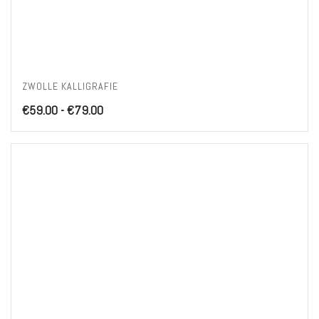
ZWOLLE KALLIGRAFIE
Prijsklasse:
€
59.00
-
€
79.00
€59.00
tot
€79.00