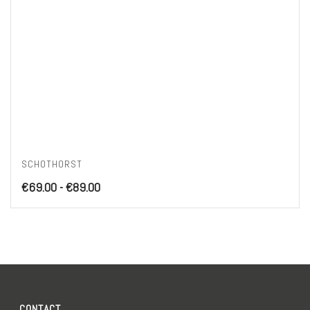
SCHOTHORST
Prijsklasse:
€
69.00
-
€
89.00
€69.00
tot
€89.00
CONTACT