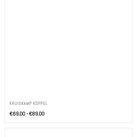
KRUISKAMP KOPPEL
Prijsklasse:
€
69.00
-
€
89.00
€69.00
tot