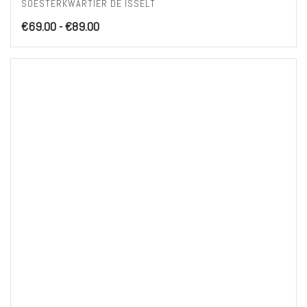
SOESTERKWARTIER DE ISSELT
Prijsklasse:
€
69.00
-
€
89.00
€69.00
tot
€89.00