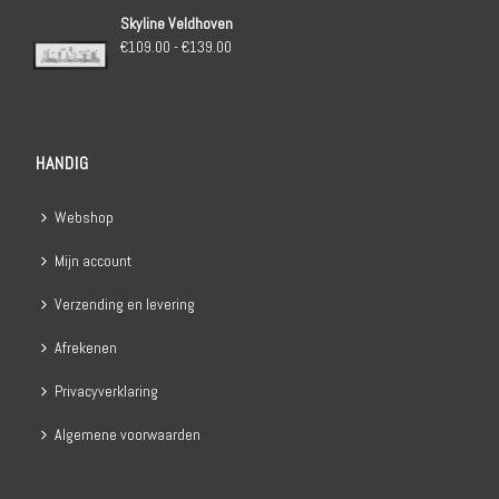
tot
Skyline Veldhoven
€139.00
Prijsklasse:
€
109.00
-
€
139.00
€109.00
tot
€139.00
HANDIG
Webshop
Mijn account
Verzending en levering
Afrekenen
Privacyverklaring
Algemene voorwaarden