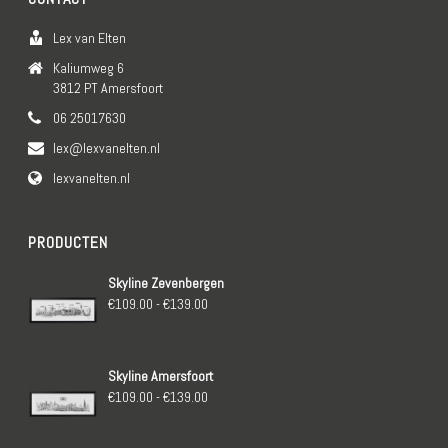
Lex van Elten
Kaliumweg 6
3812 PT Amersfoort
06 25017630
lex@lexvanelten.nl
lexvanelten.nl
PRODUCTEN
Skyline Zevenbergen
Prijsklasse:
€
109.00
-
€
139.00
€109.00
tot
Skyline Amersfoort
€139.00
Prijsklasse:
€
109.00
-
€
139.00
€109.00